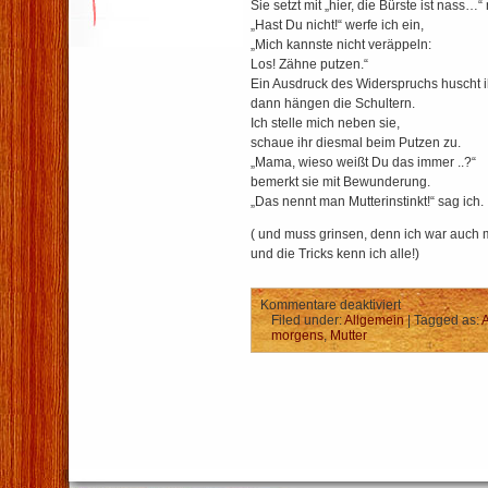
Sie setzt mit „hier, die Bürste ist nass…“
„Hast Du nicht!“ werfe ich ein,
„Mich kannste nicht veräppeln:
Los! Zähne putzen.“
Ein Ausdruck des Widerspruchs huscht i
dann hängen die Schultern.
Ich stelle mich neben sie,
schaue ihr diesmal beim Putzen zu.
„Mama, wieso weißt Du das immer ..?“
bemerkt sie mit Bewunderung.
„Das nennt man Mutterinstinkt!“ sag ich.
( und muss grinsen, denn ich war auch m
und die Tricks kenn ich alle!)
für
Kommentare deaktiviert
Die
Filed under:
Allgemein
| Tagged as:
A
Jeden-
morgens
,
Mutter
Tag-
Lüge