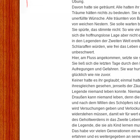
Übung.
Davon hatte sie geträumt. Alle hatten ihr
Träume hätten nichts zu bedeuten. Sie 
unerfüllte Wünsche. Alle träumten von
von weichen Nestern. Sie solle warten b
Sie spürte, das stimmte nicht. So wie vi
sich die hoffnungslose Lage aber nicht
in den Legenden der Zweiten Welt ereifer
Schlaraffen würden, wie frei das Leben 
unbeschwert.
Hier, am Fluss angekommen, setzte sie s
Sie ließ sich die letzten Tage durch den 
Aufregungen und Gefahren. Sie war hun
glücklich wie nie zuvor.
Keiner hatte es ihr geglaubt; einmal hatte
ihresgleichen gesehen, jenseits der Zä
Legende niemand leben konnte. Nieman
Draußen kann niemand leben, denn dies
und nach dem Willen des Schöpfers ist e
wird Versuchungen geben und Verlocku
widerstehen müssen, damit wir für wert
des Geholtwerdens in das Zweite Leben 
die Legende, die sie als Kind lernen mu
Das habe vor vielen Generationen ein w
erfahren und es weitergegeben an sein