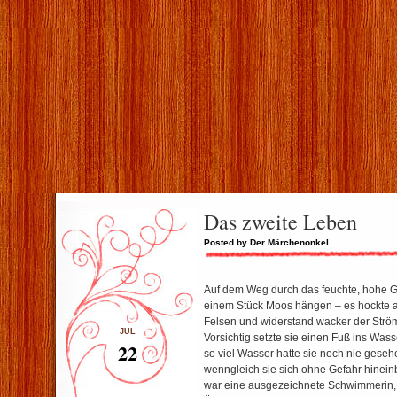
Das zweite Leben
Posted by Der Märchenonkel
Auf dem Weg durch das feuchte, hohe Gra
einem Stück Moos hängen – es hockte a
Felsen und widerstand wacker der Str
JUL
Vorsichtig setzte sie einen Fuß ins Was
22
so viel Wasser hatte sie noch nie geseh
wenngleich sie sich ohne Gefahr hinei
war eine ausgezeichnete Schwimmerin, n