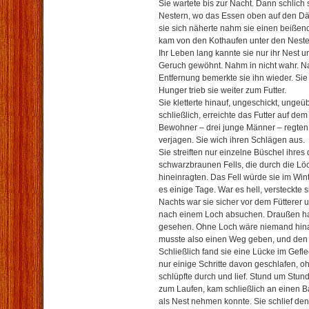
Sie wartete bis zur Nacht. Dann schlich 
Nestern, wo das Essen oben auf den Däch
sie sich näherte nahm sie einen beißen
kam von den Kothaufen unter den Neste
Ihr Leben lang kannte sie nur ihr Nest u
Geruch gewöhnt. Nahm in nicht wahr. N
Entfernung bemerkte sie ihn wieder. Sie
Hunger trieb sie weiter zum Futter.
Sie kletterte hinauf, ungeschickt, ungeüb
schließlich, erreichte das Futter auf dem
Bewohner – drei junge Männer – regten 
verjagen. Sie wich ihren Schlägen aus.
Sie streiften nur einzelne Büschel ihres 
schwarzbraunen Fells, die durch die L
hineinragten. Das Fell würde sie im Win
es einige Tage. War es hell, versteckte s
Nachts war sie sicher vor dem Fütterer
nach einem Loch absuchen. Draußen hat
gesehen. Ohne Loch wäre niemand hi
musste also einen Weg geben, und den 
Schließlich fand sie eine Lücke im Gefle
nur einige Schritte davon geschlafen, o
schlüpfte durch und lief. Stund um Stund
zum Laufen, kam schließlich an einen B
als Nest nehmen konnte. Sie schlief den