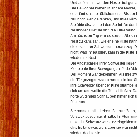
Und auf einmal wurden Nester frei gema
Die Bewohner kamen in andere Nester, 
oder fünf statt der üblichen drei. Bis der
Nur noch wenige fehlten, und ihres käm
Sie übte diszipliniert den Sprint. An den
Nestbodens lief sie sich die Füße wund.
Am nächsten Tag war es soweit. Sie sah, 
Nest zu kam, sah, wie er eine Kiste nah
die erste ihrer Schwestern herauszog. D
nicht, was ihr passiert, kam in die Kiste.
wieder ins Nest.
Die Angstschreie ihrer Schwester ließen 
Monotonie ihrer Bewegungen. Jede Able
Der Moment war gekommen. Als ihre zw
die Tür gezogen wurde rannte sie los. Sie
ihre Schwester über der Kiste strampelte
sich um und wollte die Tür schließen. Da
hörte wütendes Schnauben hinter sich 
Fütterers.
Sie rannte um ihr Leben. Bis zum Zaun,
Versteck ausgemacht hatte. Ihr Atem gin
raste. Ihr Schwanz war kurz eingeklemmt
glitt. Es tat etwas weh, aber sie war nich
wieder, dachte sie.