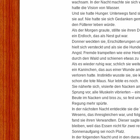
wachsam. In der Nacht machte sie sich 
hatte die Vision von Wasser.
Und sie hatte Hunger. Unterwegs fand s
sie auf. Nie hatte sie sich Gedanken g
den Fütterer leben würde.
Als der Morgen graute, stillte sie ihren
ein Erdloch, das als Nest gut war.
Donner weckten sie, Erschütterungen u
hielt sich versteckt und als sie die H
Angst. Fremde trampelten wie eine Herd
durch den Wald und schienen etwas zu
Als es wieder ruhig war, schlich sie wei
ein Kaninchen, das aus einer Wunde am H
verloren hatte. Instinktiv wusste sie, si
schon die tote Maus. Nur lebte es noch.
Sie näherte sich, visierte den Nacken an
Sprung vor, alle Muskeln vibrierten – ein
Beute im Nacken und biss zu, so fest und
Regung mehr spürte.
In der nächsten Nacht entdeckte sie die
Wesens, das ihresgleichen war, und folg
fand sie ihren Verwandten. Dieser sagte,
bleiben, weil das Essen nicht für zwei re
Sonnenaufgang sei noch Platz.
In der folgenden Nacht und in den darauf