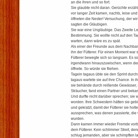
an die ihren und so fort.
Sie glaubte nicht daran. Gerüchte erzäh
vor langer Zeit kamen, nachts, leise und
öffneten die Nester! Versuchung, der w
sagten die Gläubigen.
Sie war eine Ungläubige. Das Zweite Le
Bestimmung. Sie wollte nicht auf den T
warten, dann wäre es zu spät.
Als einer der Freunde aus dem Nachbarn
ihn der Fütterer. Für einen Moment war 
Fütterer bewegte sich so langsam. Es so
irgendwann hinauszuwischen, wenn der 
öffnete. So würde sie fliehen.
Tagein tagaus übte sie den Sprint durchs
tagaus wartete sie auf ihre Chance. I
sie behände durch reißende Gewässer
Sträucher, fand einen Partner und beka
Und durfte nicht darüber sprechen; sie wä
worden. Ihre Schwestern hätten sie ge
und gekratzt, damit der Fütterer sie hol
aussprechen, was denen passierte, die v
wurden.
Dann kamen immer wieder Fremde vorbei.
dem Fütterer. Kein schlimmer Streit, de
schlug jemanden, aber sie schimpften la