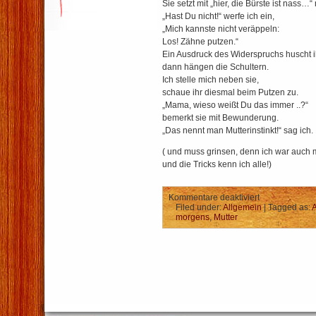
Sie setzt mit „hier, die Bürste ist nass…“
„Hast Du nicht!“ werfe ich ein,
„Mich kannste nicht veräppeln:
Los! Zähne putzen.“
Ein Ausdruck des Widerspruchs huscht i
dann hängen die Schultern.
Ich stelle mich neben sie,
schaue ihr diesmal beim Putzen zu.
„Mama, wieso weißt Du das immer ..?“
bemerkt sie mit Bewunderung.
„Das nennt man Mutterinstinkt!“ sag ich.
( und muss grinsen, denn ich war auch m
und die Tricks kenn ich alle!)
für
Kommentare deaktiviert
Die
Filed under:
Allgemein
| Tagged as:
A
Jeden-
morgens
,
Mutter
Tag-
Lüge