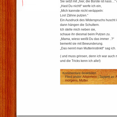
Sie setzt mit „hier, die Bürste ist nass…“
„Hast Du nicht!“ werfe ich ein,
„Mich kannste nicht veräppeln:
Los! Zähne putzen.“
Ein Ausdruck des Widerspruchs huscht i
dann hängen die Schultern.
Ich stelle mich neben sie,
schaue ihr diesmal beim Putzen zu.
„Mama, wieso weißt Du das immer ..?“
bemerkt sie mit Bewunderung.
„Das nennt man Mutterinstinkt!“ sag ich.
( und muss grinsen, denn ich war auch m
und die Tricks kenn ich alle!)
für
Kommentare deaktiviert
Die
Filed under:
Allgemein
| Tagged as:
A
Jeden-
morgens
,
Mutter
Tag-
Lüge