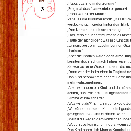
DEZ
„Papa, das Bild in der Zeitung.“
3
„Zeig mal drauf“ antwortete er genervt.
„Papa wer ist der Mann?“
Papa las die Bildunterschrift. „Das ist R
versteckte sich wieder hinter dem Blatt.
„Den Namen hab ich schon mal gehört“ m
„Das ist so ein Inder.“ murmelte es hinte
„Hatte der nicht irgendwas mit Kunst zu 
„Ja nein, bei dem hat John Lennon Gita
Harrison.“
„Aber die Beatles waren doch arme Jung
konnten doch nicht nach Indien reisen, u
Sie war auf eine Weise amüsiert, die nic
„Dann war der Inder eben in England a
Das Kind beobachtete andere Gäste und 
mehr wahrzunehmen.
„Also, wir haben ein Kind, und da müsse
achten, dass wir ihm nicht irgendeinen B
Stimme wurde schärfer.
„Was willst du?“ Er nahm genervt die Zei
„Wir können unserem Kind nicht irgend
gesogenen Blödsinn erzählen, wenn es u
„Meinst du wegen dem komischen Inder
„Wegen des komischen Inders, wenn sch
Das Kind nahm sich Mamas Kugelschreibe