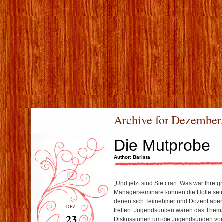
Archive for Dezember
Die Mutprobe
Author: Barista
„Und jetzt sind Sie dran. Was war Ihre
Managerseminare können die Hölle sein
denen sich Teilnehmer und Dozent aben
DEZ
treffen. Jugendsünden waren das Thema,
23
Diskussionen um die Jugendsünden von