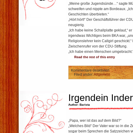
„Meine große Jugendsünde…“ sagte Mülle
schweifen und nippte am Bordeaux. „Ich 
Geschichten überbieten.“
„Hört hört!“ Der Geschäftsführer der C
neugierig.
„Ich habe keine Schallplatte geklaut,“ er
irgendwas Wichtiges beim BKA war, „u
Religionslehrer kein Callgirl geschickt.
Zwischenrufer von der CDU-Stiftung.
„Ich habe einen Menschen umgebracht.
Read the rest of this entry
für
Kommentare deaktiviert
Die
Filed under:
Allgemein
Mutprobe
Irgendein Inder
Author: Barista
„Papa, wer ist das auf dem Bild?“
„Welches Bild“ Der Vater war so in die Ze
sogar beim Sprechen die Satzzeichen v