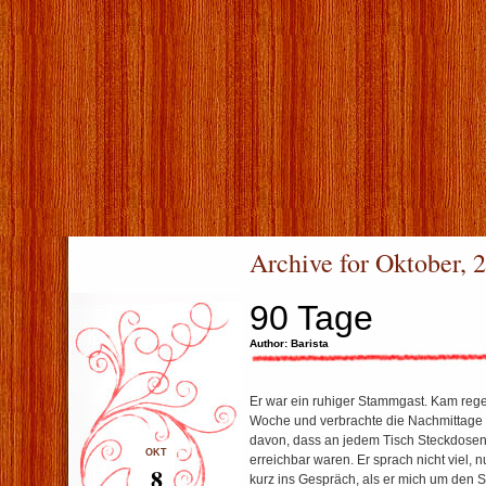
Archive for Oktober, 
90 Tage
Author: Barista
Er war ein ruhiger Stammgast. Kam rege
Woche und verbrachte die Nachmittage b
davon, dass an jedem Tisch Steckdosen
OKT
erreichbar waren. Er sprach nicht viel, 
8
kurz ins Gespräch, als er mich um den S