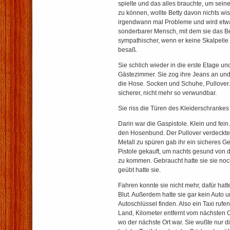
spielte und das alles brauchte, um sei
zu können, wollte Betty davon nichts wi
irgendwann mal Probleme und wird etwa
sonderbarer Mensch, mit dem sie das Bett 
sympathischer, wenn er keine Skalpell
besaß.
Sie schlich wieder in die erste Etage un
Gästezimmer. Sie zog ihre Jeans an und s
die Hose. Socken und Schuhe, Pullover. 
sicherer, nicht mehr so verwundbar.
Sie riss die Türen des Kleiderschrankes
Darin war die Gaspistole. Klein und fein.
den Hosenbund. Der Pullover verdeckte d
Metall zu spüren gab ihr ein sicheres Gef
Pistole gekauft, um nachts gesund von
zu kommen. Gebraucht hatte sie sie noc
geübt hatte sie.
Fahren konnte sie nicht mehr, dafür hatte
Blut. Außerdem hatte sie gar kein Auto 
Autoschlüssel finden. Also ein Taxi rufe
Land, Kilometer entfernt vom nächsten Or
wo der nächste Ort war. Sie wußte nur di