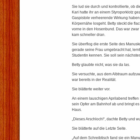
Sie lud sie durch und kontrollierte, ob d
Kari hatte ihr an einem Styroporklotz ge
Gaspistole verheerende Wirkung haben 
Körpernähe losgeht. Betty steckt die fl
vorne in den Hosenbund. Das war zwar
kam schneller dran.
Sie überflog die erste Seite des Manuskr
gerade seine Frau umgebracht hat, lernt
Studentin kennen. Sie soll sein nächstes
Betty glaubte nicht, was sie da las.
Sie versuchte, aus dem Albtraum aufzuw
war bereits in der Realität.
Sie blätterte weiter vor.
An einem lauschigen Aprilabend treffen si
sein Opfer am Bahnhof ab und bringt e
Haus.
„Dieses Arschloch!“, dachte Betty und w
Sie blätterte auf die Letzte Seite.
„Auf dem Schreibtisch fand sie ein Man