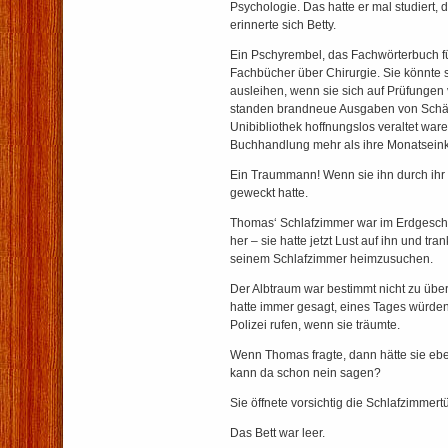
Psychologie. Das hatte er mal studiert,
erinnerte sich Betty.
Ein Pschyrembel, das Fachwörterbuch fü
Fachbücher über Chirurgie. Sie könnte 
ausleihen, wenn sie sich auf Prüfungen v
standen brandneue Ausgaben von Schätz
Unibibliothek hoffnungslos veraltet ware
Buchhandlung mehr als ihre Monatseink
Ein Traummann! Wenn sie ihn durch ihr 
geweckt hatte.
Thomas‘ Schlafzimmer war im Erdgesch
her – sie hatte jetzt Lust auf ihn und tran
seinem Schlafzimmer heimzusuchen.
Der Albtraum war bestimmt nicht zu üb
hatte immer gesagt, eines Tages würde
Polizei rufen, wenn sie träumte.
Wenn Thomas fragte, dann hätte sie eb
kann da schon nein sagen?
Sie öffnete vorsichtig die Schlafzimmertü
Das Bett war leer.