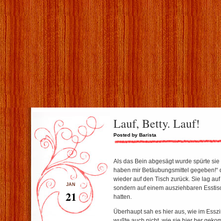
Lauf, Betty. Lauf!
Posted by Barista
Als das Bein abgesägt wurde spürte sie
haben mir Betäubungsmittel gegeben!“ d
wieder auf den Tisch zurück. Sie lag au
JAN
sondern auf einem ausziehbaren Esstisch
21
hatten.
Überhaupt sah es hier aus, wie im Esszi
wußte auch nicht, wie sie hier her gek