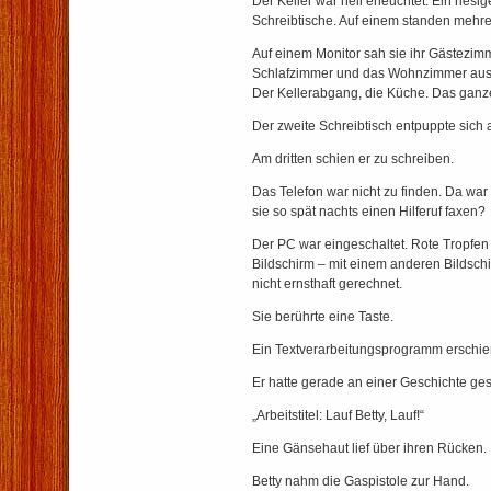
Der Keller war hell erleuchtet. Ein riesig
Schreibtische. Auf einem standen mehre
Auf einem Monitor sah sie ihr Gästezim
Schlafzimmer und das Wohnzimmer aus 
Der Kellerabgang, die Küche. Das ganz
Der zweite Schreibtisch entpuppte sich a
Am dritten schien er zu schreiben.
Das Telefon war nicht zu finden. Da war
sie so spät nachts einen Hilferuf faxen?
Der PC war eingeschaltet. Rote Tropfen 
Bildschirm – mit einem anderen Bildsch
nicht ernsthaft gerechnet.
Sie berührte eine Taste.
Ein Textverarbeitungsprogramm erschie
Er hatte gerade an einer Geschichte ge
„Arbeitstitel: Lauf Betty, Lauf!“
Eine Gänsehaut lief über ihren Rücken.
Betty nahm die Gaspistole zur Hand.