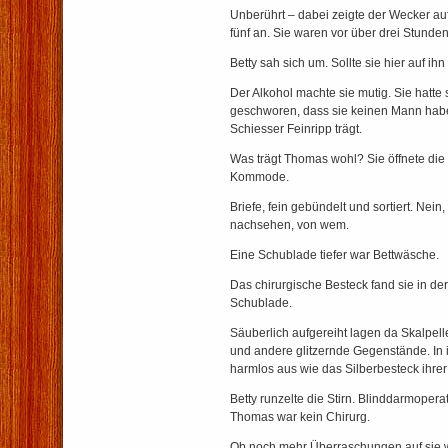
Unberührt – dabei zeigte der Wecker au
fünf an. Sie waren vor über drei Stunde
Betty sah sich um. Sollte sie hier auf i
Der Alkohol machte sie mutig. Sie hatte s
geschworen, dass sie keinen Mann habe
Schiesser Feinripp trägt.
Was trägt Thomas wohl? Sie öffnete die
Kommode.
Briefe, fein gebündelt und sortiert. Nein,
nachsehen, von wem.
Eine Schublade tiefer war Bettwäsche.
Das chirurgische Besteck fand sie in de
Schublade.
Säuberlich aufgereiht lagen da Skalpel
und andere glitzernde Gegenstände. In 
harmlos aus wie das Silberbesteck ihrer 
Betty runzelte die Stirn. Blinddarmopera
Thomas war kein Chirurg.
Ob noch mehr Überraschungen auf sie 