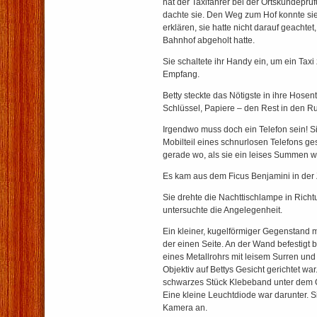
hat der Taxifahrer bei der Ortskundeprü
dachte sie. Den Weg zum Hof konnte sie 
erklären, sie hatte nicht darauf geachte
Bahnhof abgeholt hatte.
Sie schaltete ihr Handy ein, um ein Taxi 
Empfang.
Betty steckte das Nötigste in ihre Hose
Schlüssel, Papiere – den Rest in den R
Irgendwo muss doch ein Telefon sein! Si
Mobilteil eines schnurlosen Telefons g
gerade wo, als sie ein leises Summen 
Es kam aus dem Ficus Benjamini in der
Sie drehte die Nachttischlampe in Rich
untersuchte die Angelegenheit.
Ein kleiner, kugelförmiger Gegenstand m
der einen Seite. An der Wand befestigt
eines Metallrohrs mit leisem Surren und 
Objektiv auf Bettys Gesicht gerichtet war
schwarzes Stück Klebeband unter dem Ob
Eine kleine Leuchtdiode war darunter. S
Kamera an.