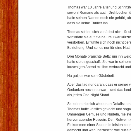
Thomas war 10 Jahre älter und Schriftstell
sowohl Romane als auch Drehbücher fü
hatte seinen Namen noch nie gehört, ab
dass sie keine Thriller las.
Thomas schien sich zunächst nicht für si
Wirt klärte sie auf: Seine Frau war kürzl
verstorben. Er fühlte sich noch nicht ber
Beziehung. Und sei es nur für eine Nach
Drei Monate brauchte Betty, um ihn we
hatte sie es geschafft: Sie war in seine
lauschigen Abend mit ihm verbracht und 
Na gut, es war sein Gästebett.
Aber das lag nur daran, dass er seiner 
Gedanken noch treu war – und das fand 
als jeden One Night Stand.
Sie erinnerte sich wieder an Details de
Thomas hatte köstlich gekocht und soga
Unmengen Gemüse und Nudeln, meisterha
hervorragender Rotwein. Den Rotwein, 
Einkommen einer Studentin leisten konnt
gemocht und war überrascht, wie gut ein