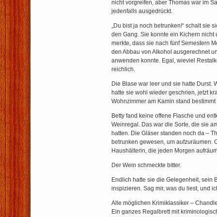
nicht vorgreifen, aber Thomas war im Sa
jedenfalls ausgedrückt.
„Du bist ja noch betrunken!“ schalt sie
den Gang. Sie konnte ein Kichern nicht 
merkte, dass sie nach fünf Semestern Me
den Abbau von Alkohol ausgerechnet unt
anwenden konnte. Egal, wieviel Restalk
reichlich.
Die Blase war leer und sie hatte Durst
hatte sie wohl wieder geschrien, jetzt kr
Wohnzimmer am Kamin stand bestimmt 
Betty fand keine offene Flasche und ent
Weinregal. Das war die Sorte, die sie 
hatten. Die Gläser standen noch da – 
betrunken gewesen, um aufzuräumen. Od
Haushälterin, die jeden Morgen aufräu
Der Wein schmeckte bitter.
Endlich hatte sie die Gelegenheit, sein
inspizieren. Sag mir, was du liest, und ic
Alle möglichen Krimiklassiker – Chandler
Ein ganzes Regalbrett mit kriminologis