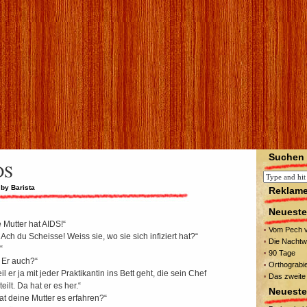
Suchen
DS
by Barista
Reklam
Neueste
 Mutter hat AIDS!“
Vom Pech v
Ach du Scheisse! Weiss sie, wo sie sich infiziert hat?“
Die Nacht
“
90 Tage
Er auch?“
Orthograbi
il er ja mit jeder Praktikantin ins Bett geht, die sein Chef
Das zweite
eilt. Da hat er es her.“
Neuest
at deine Mutter es erfahren?“