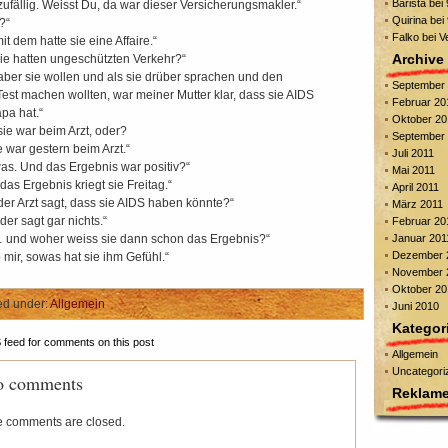
Barista
bei
zufällig. Weisst Du, da war dieser Versicherungsmakler.“
Quirina
bei
?“
Falko
bei
V
it dem hatte sie eine Affaire.“
Archive
ie hatten ungeschützten Verkehr?“
aber sie wollen und als sie drüber sprachen und den
September
est machen wollten, war meiner Mutter klar, dass sie AIDS
Februar 20
pa hat.“
Oktober 20
sie war beim Arzt, oder?
September 
e war gestern beim Arzt.“
Juli 2011
as. Und das Ergebnis war positiv?“
Mai 2011
das Ergebnis kriegt sie Freitag.“
April 2011
der Arzt sagt, dass sie AIDS haben könnte?“
März 2011
der sagt gar nichts.“
Februar 20
und woher weiss sie dann schon das Ergebnis?“
Januar 201
Dezember 
 mir, sowas hat sie ihm Gefühl.“
November 
Oktober 20
ed under:
Allgemein
Juni 2010
Kategor
S
feed for comments on this post
Allgemein
Uncategori
 comments
Reklam
 comments are closed.