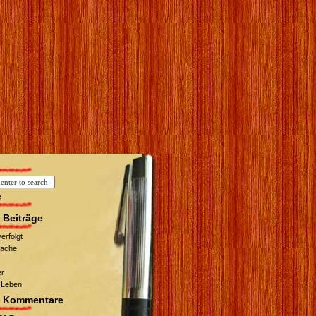
e
 Beiträge
erfolgt
wache
er
 Leben
e Kommentare