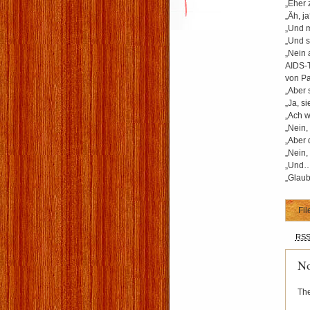
„Eher 
„Äh, ja
„Und m
„Und s
„Nein 
AIDS-T
von Pa
„Aber 
„Ja, si
„Ach w
„Nein, 
„Aber 
„Nein, 
„Und… 
„Glaub
Fil
RS
No
The