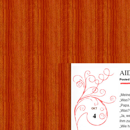
AI
Posted 
„Meine
„Was? 
„Papa.
OKT
„Was? 
4
„Ja, we
ihm zut
„Wie h