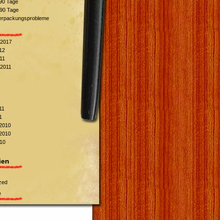
90 Tage
90 Tage
erpackungsprobleme
 2017
12
11
2011
11
1
2010
2010
10
ien
zed
e